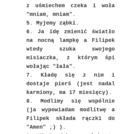
z uśmiechem czeka i woła
"mniam, mniam".
5. Myjemy ząbki.
6. Ja idę zmienić światło
na nocną lampkę a Filipek
wtedy szuka swojego
misiaczka, z którym śpi
wołając "łała".
7. Kładę się z nim i
dostaje pierś (jest nadal
karmiony, ma 17 miesięcy).
8. Modlimy się wspólnie
(ja wypowiadam modlitwę a
Filipek składa rączki do
"Amen" ;) ).