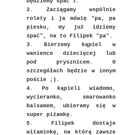
J
będziemy spać
.
2. Zaciągamy wspólnie
rolety i ja mówię "pa, pa
piesku, my już idziemy
spać", na to Filipek "pa".
3. Bierzemy kąpiel w
wanience dziecięcej lub
pod prysznicem. O
szczegółach będzie w innym
poście ;).
4. Po kąpieli wiadomo,
wycieranko, smarowanko
balsamem, ubieramy się w
super piżamkę.
5. Filipek dostaje
witaminkę, na którą zawsze