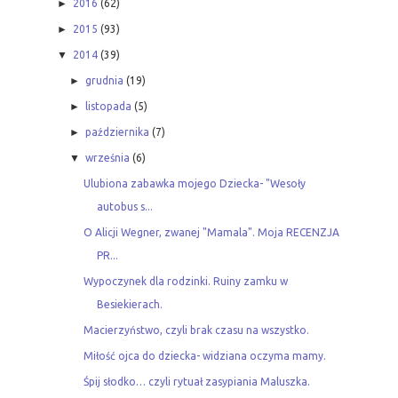
►
2016
(62)
►
2015
(93)
▼
2014
(39)
►
grudnia
(19)
►
listopada
(5)
►
października
(7)
▼
września
(6)
Ulubiona zabawka mojego Dziecka- "Wesoły
autobus s...
O Alicji Wegner, zwanej "Mamala". Moja RECENZJA
PR...
Wypoczynek dla rodzinki. Ruiny zamku w
Besiekierach.
Macierzyństwo, czyli brak czasu na wszystko.
Miłość ojca do dziecka- widziana oczyma mamy.
Śpij słodko… czyli rytuał zasypiania Maluszka.