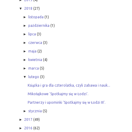
►
▼
2018
(27)
►
listopada
(1)
►
października
(1)
►
lipca
(3)
►
czerwca
(3)
►
maja
(2)
►
kwietnia
(4)
►
marca
(5)
▼
lutego
(3)
Książka i gra dla czterolatka, czyli zabawa i nauk...
Mikołajkowe 'Spotkajmy się w Łodzi'.
Partnerzy i upominki 'Spotkajmy się w Łodzi III'.
►
stycznia
(5)
►
2017
(49)
►
2016
(62)