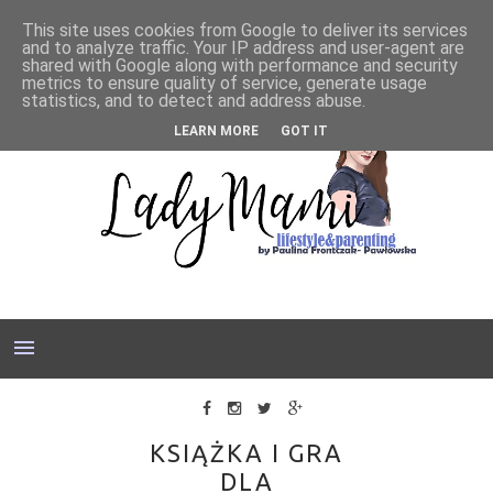
This site uses cookies from Google to deliver its services
and to analyze traffic. Your IP address and user-agent are
shared with Google along with performance and security
metrics to ensure quality of service, generate usage
statistics, and to detect and address abuse.
LEARN MORE
GOT IT
KSIĄŻKA I GRA
DLA