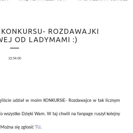
I KONKURSU- ROZDAWAJKI
EJ OD LADYMAMI :)
22:54:00
ęliście udział w moim KONKURSIE- Rozdawajce w tak licznym
To wszystko Dzięki Wam. W taj chwili na fanpage ruszył kolejny
 Można się zgłosić
TU
.