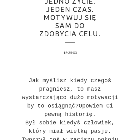
JEDNO ŻYCIE.
JEDEN CZAS.
MOTYWUJ SIĘ
SAM DO
ZDOBYCIA CELU.
18:35:00
Jak myślisz kiedy czegoś
pragniesz, to masz
wystarczająco dużo motywacji
by to osiągnąć?Opowiem Ci
pewną historię.
Był sobie kiedyś człowiek,
który miał wielką pasję.
Tworzył coś w zaciszu pokoju