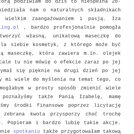
tórą podziwiam do dziś to niespełna 20-
owiedziała nam o
naturalnych składnikach
 wielkim zaangażowaniem i pasją. Iza
ling.pl
, bardzo profesjonalnie pomogła
tworzyć własną, unikatową maseczkę do
dla siebie kosmetyk, z którego może być
ją maseczkę, która zawiera m.in.
olejek
cale tu nie mówię o efekcie zaraz po jej
zymał się pięknie na
drugi dzień po jej
y mi wiele do myślenia na temat tego, co
mogłabym w prosty sposób zmienić wiele
 poznałyśmy także Panią Izabelę, mamę
yśmy środki finansowe poprzez licytację
 zebrana kwota przysporzy choć trochę
ku. Popieram i bardzo lubię
takie akcje.
 mnie
spotkaniu
także przygotowałam takową