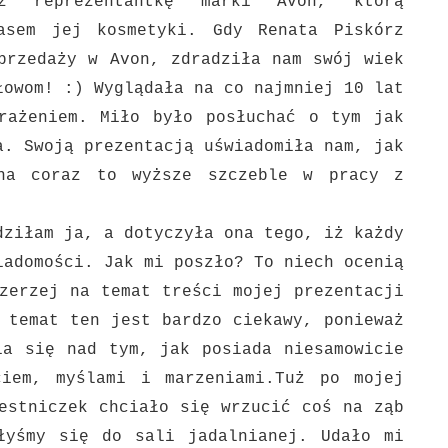
zez reprezentantkę marki
Avon, którą
asem jej kosmetyki. Gdy
Renata Piskórz
przedaży w Avon,
zdradziła nam swój wiek
łowom! :) Wyglądała na co najmniej 10 lat
rażeniem. Miło było posłuchać o tym jak
a. Swoją prezentacją uświadomiła nam, jak
 na coraz to wyższe szczeble w
pracy z
dziłam ja, a dotyczyła ona tego, iż każdy
wiadomości. Jak mi
poszło? To niech ocenią
zerzej na temat treści mojej prezentacji
 temat ten jest bardzo ciekawy, ponieważ
ia się nad tym, jak posiada niesamowicie
ciem, myślami i marzeniami.
Tuż po mojej
estniczek chciało się wrzucić coś na ząb
słyśmy się do sali
jadalnianej. Udało mi