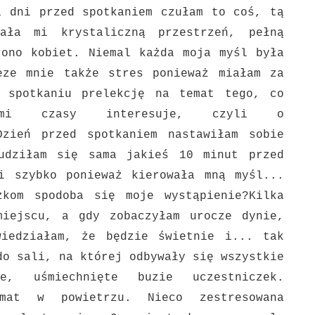
a dni przed spotkaniem czułam to coś, tą
wała mi krystaliczną
przestrzeń, pełną
ono kobiet. Niemal każda moja myśl była
zeze mnie także stres ponieważ
miałam za
m spotkaniu prelekcję na temat tego, co
nimi czasy interesuje, czyli o
Dzień przed spotkaniem nastawiłam sobie
udziłam się sama jakieś 10 minut przed
i szybko ponieważ kierowała mną myśl...
czkom spodoba się moje
wystąpienie?
Kilka
 miejscu,
a gdy zobaczyłam urocze dynie,
iedziałam, że będzie
świetnie i... tak
do sali, na której odbywały się wszystkie
ne, uśmiechnięte buzie uczestniczek.
mat w powietrzu. Nieco zestresowana