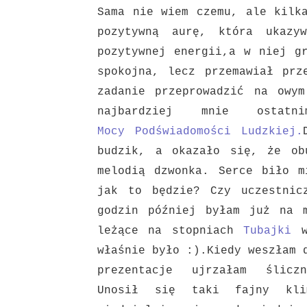
Sama nie wiem czemu, ale kilk
pozytywną aurę, która ukazy
pozytywnej energii,
a w niej gr
spokojna, lecz przemawiał pr
zadanie przeprowadzić na owy
najbardziej mnie ostat
Mocy
Podświadomości Ludzkiej.
budzik, a okazało się, że ob
melodią
dzwonka. Serce biło m
jak to będzie? Czy uczestni
godzin później byłam już na
leżące na stopniach
Tubajki
w
właśnie było :).
Kiedy weszłam 
prezentacje ujrzałam ślicz
Unosił
się taki fajny kli