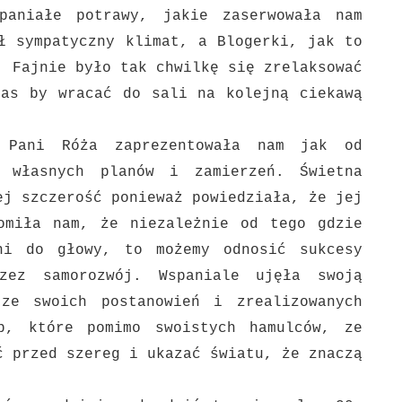
paniałe potrawy, jakie zaserwowała nam
ał
sympatyczny klimat, a Blogerki, jak to
. Fajnie było tak chwilkę się zrelaksować
zas by wracać do sali na kolejną ciekawą
 Pani Róża zaprezentowała nam jak od
ia własnych planów i
zamierzeń. Świetna
ej szczerość ponieważ powiedziała, że jej
omiła nam, że niezależnie od tego gdzie
ni do głowy, to możemy odnosić sukcesy
zez samorozwój. Wspaniale ujęła swoją
 ze swoich postanowień i
zrealizowanych
b, które pomimo swoistych hamulców, ze
ść przed
szereg i ukazać światu, że znaczą