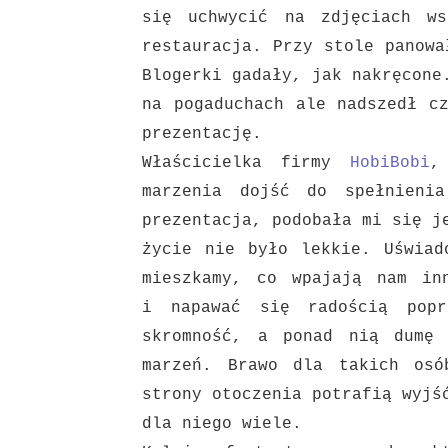
się uchwycić na zdjęciach ws
restauracja. Przy stole panow
Blogerki gadały, jak nakręcone
na
pogaduchach ale nadszedł c
prezentację.
Właścicielka firmy
HobiBobi
,
marzenia dojść do spełnien
prezentacja, podobała mi się j
życie nie było lekkie.
Uświad
mieszkamy, co wpajają nam in
i
napawać się radością popr
skromność, a ponad nią dumę
marzeń. Brawo dla takich osó
strony otoczenia potrafią wyj
dla niego wiele.