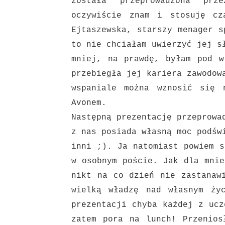
została przeprowadzona pr
oczywiście znam i stosuję cz
Ejtaszewska, starszy menager s
to nie chciałam uwierzyć jej
s
mniej, na prawdę, byłam pod w
przebiegła jej
kariera zawodow
wspaniale można wznosić się
Avonem.
Następną prezentację przeprowa
z nas posiada własną moc podś
inni ;). Ja natomiast powiem s
w osobnym poście. Jak dla
mnie
nikt na co dzień nie zastanaw
wielką
władzę nad własnym ży
prezentacji chyba każdej z ucz
zatem pora na lunch! Przenio