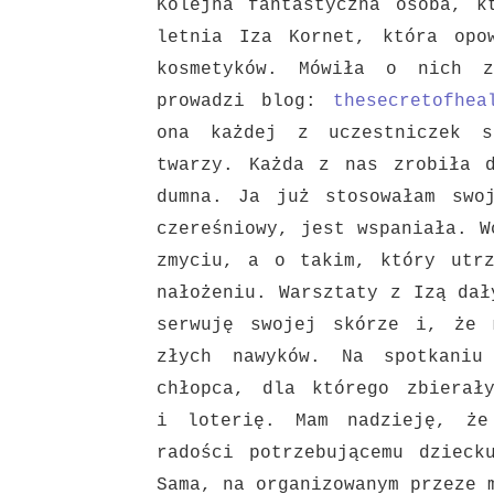
Kolejna fantastyczna osoba, k
letnia Iza Kornet, która op
kosmetyków. Mówiła o nich z
prowadzi blog:
thesecretofhea
ona każdej z uczestniczek s
twarzy.
Każda z nas zrobiła 
dumna. Ja już stosowałam swo
czereśniowy, jest wspaniała. W
zmyciu, a o takim, który utr
nałożeniu. Warsztaty z Izą dał
serwuję swojej skórze i, że
złych nawyków.
Na spotkaniu
chłopca, dla którego zbierał
i
loterię. Mam nadzieję, że
radości potrzebującemu dziec
Sama, na organizowanym przeze