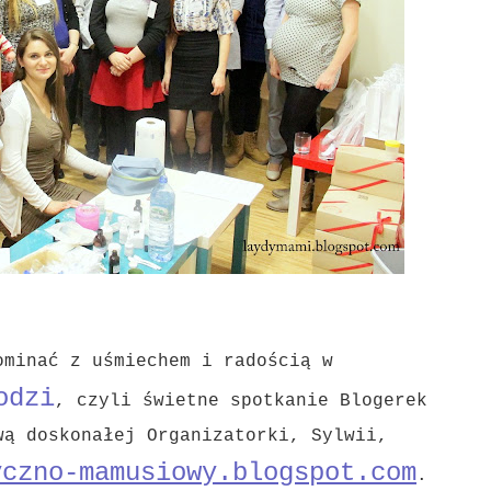
ominać z uśmiechem i radością w
odzi
, czyli świetne spotkanie Blogerek
wą doskonałej Organizatorki, Sylwii,
yczno-mamusiowy.blogspot.com
.