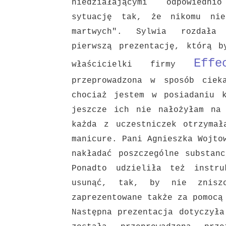
niedziałającymi odpowiedn
sytuację
tak, że nikomu nie
martwych". Sylwia rozdała
pierwszą
prezentację, którą b
Effe
właścicielki firmy
przeprowadzona w sposób ciek
chociaż jestem w posiadaniu
jeszcze ich nie nałożyłam na
każda z uczestniczek
otrzymał
manicure. Pani Agnieszka Wojto
nakładać
poszczególne substan
Ponadto udzieliła też instru
usunąć, tak,
by nie zniszc
zaprezentowane także za pomoc
Następna prezentacja dotyczyła