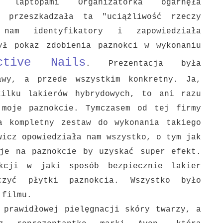
io laptopami Organizatorka ogarnęła
 przeszkadzała ta "uciążliwość rzeczy
 nam identyfikatory i zapowiedziała
ył pokaz zdobienia paznokci w wykonaniu
ctive Nails
.
Prezentacja była
awy, a przede wszystkim konkretny. Ja,
 kilku
lakierów hybrydowych, to ani razu
 moje paznokcie. Tymczasem od tej firmy
a kompletny zestaw do wykonania takiego
wicz opowiedziała nam wszystko, o tym jak
cje na paznokcie by uzyskać super efekt.
kcji w jaki sposób bezpiecznie lakier
zyć płytki paznokcia. Wszystko było
ą filmu.
 prawidłowej pielęgnacji skóry twarzy, a