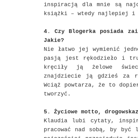
inspiracją dla mnie są naj
książki – wtedy najlepiej i
4. Czy Blogerka posiada zai
Jakie?
Nie łatwo jej wymienić jed
pasją jest rękodzieło i tr
kręciły ją żelowe świe
znajdziecie ją gdzieś za r
Wciąż powtarza, że to dopie
tworzyć.
5. Życiowe motto, drogowska
Klaudia lubi cytaty, inspi
pracować nad sobą, by być l