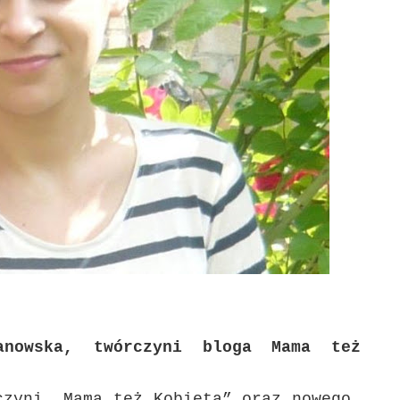
nowska, twórczyni bloga Mama też
czyni „Mama też Kobieta” oraz nowego,