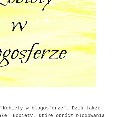
"Kobiety w blogosferze". Dziś także
ałe kobiety, które oprócz blogowania