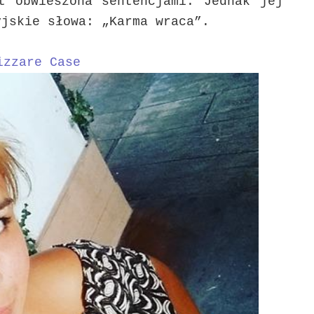
t obwieszona sentencjami. Jednak jej
yjskie słowa: „Karma wraca”.
izzare Case