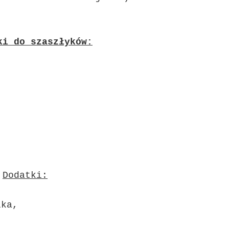
ki do szaszłyków:
Dodatki:
łka,