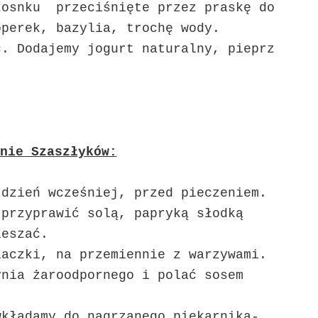
zosnku przeciśnięte przez praskę do
operek, bazylia, trochę wody.
ć. Dodajemy jogurt naturalny, pieprz
nie Szaszłyków:
 dzień wcześniej, przed pieczeniem.
 przyprawić solą, papryką słodką
ieszać.
aczki, na przemiennie z warzywami.
ynia żaroodpornego i polać sosem
wkładamy do nagrzanego piekarnika-