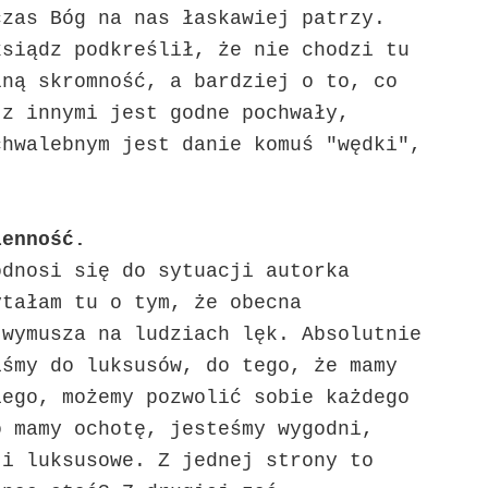
czas Bóg na nas łaskawiej patrzy.
ksiądz podkreślił, że nie chodzi tu
lną skromność, a bardziej o to, co
 z innymi jest godne pochwały,
chwalebnym jest danie komuś "wędki",
ienność.
odnosi się do sytuacji autorka
ytałam tu o tym, że obecna
 wymusza na ludziach lęk. Absolutnie
iśmy do luksusów, do tego, że mamy
iego, możemy pozwolić sobie każdego
o mamy ochotę, jesteśmy wygodni,
 i luksusowe. Z jednej strony to