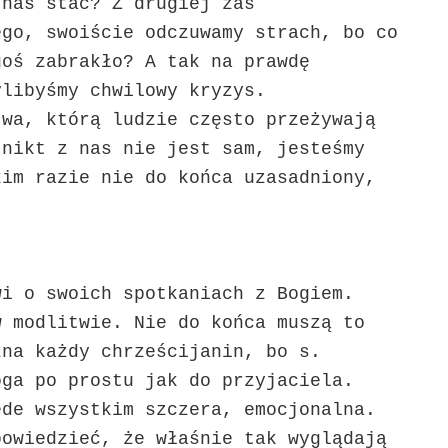
 nas stać? Z drugiej zaś
ego, swoiście odczuwamy strach, bo co
goś zabrakło? A tak na prawdę
ylibyśmy chwilowy kryzys.
twa, którą ludzie często przeżywają
 nikt z nas nie jest sam, jesteśmy
kim razie nie do końca uzasadniony,
wi o swoich spotkaniach z Bogiem.
w modlitwie. Nie do końca muszą to
zna każdy chrześcijanin, bo s.
oga po prostu jak do przyjaciela.
ede wszystkim szczera, emocjonalna.
powiedzieć, że właśnie tak wyglądają