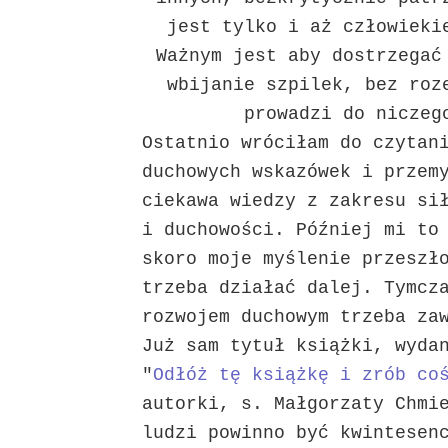
jest tylko i aż człowieki
Ważnym jest aby dostrzegać
wbijanie szpilek, bez roz
prowadzi do niczeg
Ostatnio wróciłam do czytan
duchowych wskazówek i przem
ciekawa wiedzy z zakresu si
i duchowości. Później mi to
skoro moje myślenie przeszł
trzeba działać dalej. Tymcz
rozwojem duchowym trzeba z
Już sam tytuł książki, wyda
"
Odłóż tę książkę i zrób co
autorki, s. Małgorzaty Chmi
ludzi powinno być kwintesen