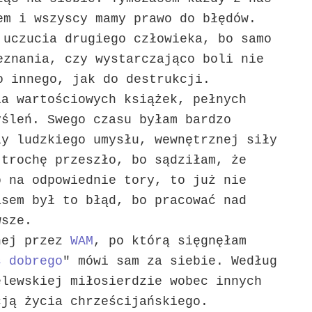
em i wszyscy mamy prawo do błędów.
 uczucia drugiego człowieka, bo samo
eznania, czy wystarczająco boli nie
o innego, jak do destrukcji.
ia wartościowych książek, pełnych
yśleń. Swego czasu byłam bardzo
ły ludzkiego umysłu, wewnętrznej siły
 trochę przeszło, bo sądziłam, że
o na odpowiednie tory, to już nie
asem był to błąd, bo pracować nad
awsze.
nej przez
WAM
, po którą sięgnęłam
ś dobrego
" mówi sam za siebie. Według
elewskiej miłosierdzie wobec innych
cją życia chrześcijańskiego.