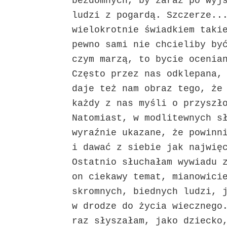
bezdomnych, by zaraz po wyj
ludzi z pogardą. Szczerze..
wielokrotnie świadkiem taki
pewno sami nie chcieliby by
czym marzą, to bycie ocenia
Często przez nas odklepana,
daje też nam obraz tego, że
każdy z nas myśli o przyszł
Natomiast, w modlitewnych s
wyraźnie ukazane, że powinn
i dawać z siebie jak najwię
Ostatnio słuchałam wywiadu 
on ciekawy temat, mianowici
skromnych, biednych ludzi, 
w drodze do życia wiecznego
raz słyszałam, jako dziecko