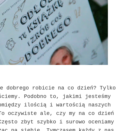
e dobrego robicie na co dzień? Tylko
ściemy. Podobno to, jakimi jesteśmy
omiędzy ilością i wartością naszych
To oczywiste ale, czy my na co dzień
Często zbyt szybko i surowo oceniamy
ząc na siebie. Tymczasem każdy z nas