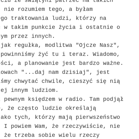
ściu ze świątyni patrzeć na takich
. nie rozumiem tego, a byłam
ego traktowania ludzi, którzy na
ć w takim punkcie życia i ostatnie o
nym przez innych.
 jak regułka, modlitwa "Ojcze Nasz",
 powinniśmy żyć tu i teraz. Wiadomo,
ości, a planowanie jest bardzo ważne.
łowach "...daj nam dzisiaj", jest
iśmy chwytać chwile, cieszyć się nią
cej innym ludziom.
z pewnym księdzem w radio. Tam podjął
e, że często ludzie określają
jako tych, którzy mają pierwszeństwo
. I powiem Wam, że rzeczywiście, nie
, że trzeba sobie wielu rzeczy