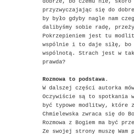
dobrze, bo czemu nie, skoro
przyzwyczajając się do dobr
by było gdyby nagle nam cze
dalibyśmy sobie radę, przeż
Pokrzepieniem jest tu modli
wspólnie i to daje siłę, bo
wspólnotą. Strach jest w ta
prawda?
Rozmowa to podstawa.
W dalszej części autorka mó
Oczywiście są to spotkania 
być typowe modlitwy, które 
Chmielewska zwraca się do B
Rozmowa z Bogiem ma być prz
Ze swojej strony muszę Wam 