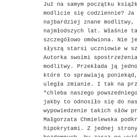
Już na samym początku książ
modlicie się codziennie? Ja
najbardziej znane modlitwy,
najmłodszych lat. Właśnie t
szczegółowo omówiona. Nie j
słyszą starsi uczniowie w s
Autorka swoimi spostrzeżeni
modlitwy. Przekłada ją jedn
które to sprawiają poniekąd
uległa zmianie. I tak na pr
"chleba naszego powszednieg
jakby to odnosiło się do na
wypowiedzenie takich słów p
Małgorzata Chmielewska podk
hipokrytami. Z jednej stron