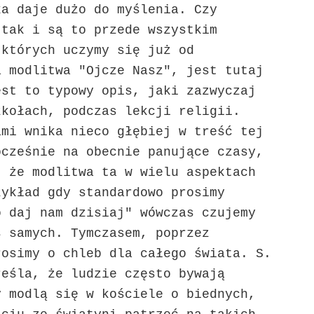
ka daje dużo do myślenia. Czy
 tak i są to przede wszystkim
 których uczymy się już od
a modlitwa "Ojcze Nasz", jest tutaj
est to typowy opis, jaki zazwyczaj
zkołach, podczas lekcji religii.
ami wnika nieco głębiej w treść tej
ocześnie na obecnie panujące czasy,
, że modlitwa ta w wielu aspektach
zykład gdy standardowo prosimy
o daj nam dzisiaj" wówczas czujemy
s samych. Tymczasem, poprzez
rosimy o chleb dla całego świata. S.
reśla, że ludzie często bywają
y modlą się w kościele o biednych,