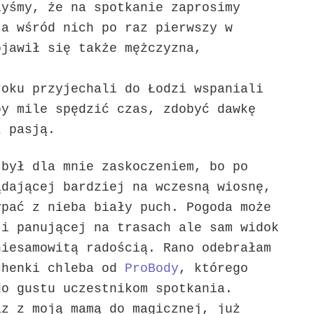
łyśmy, że na spotkanie zaprosimy
 a wśród nich po raz pierwszy w
ojawił się także mężczyzna,
.
oku przyjechali do Łodzi wspaniali
by mile spędzić czas, zdobyć dawkę
z pasją.
był dla mnie zaskoczeniem, bo po
ądającej bardziej na wczesną wiosnę,
ypać z nieba biały puch. Pogoda może
ji panującej na trasach ale sam widok
niesamowitą radością.
Rano odebrałam
chenki chleba od
ProBody
, którego
do gustu uczestnikom spotkania.
z z moją mamą do magicznej, już