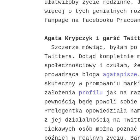
ułatwiłoby życie rodzinne. 
więcej o tych genialnych ro
fanpage na facebooku Pracow
Agata Krypczyk i garść Twit
Szczerze mówiąc, byłam po 
Twittera. Dotąd kompletnie 
społecznościowy i czułam, ż
prowadząca bloga
agatapisze
skuteczny w promowaniu mark
założenia
profilu
jak na raz
pewnością będę powoli sobie
Prelegentka opowiedziała na
z jej działalnością na Twit
ciekawych osób można poznać
później w realnym życiu. Ba