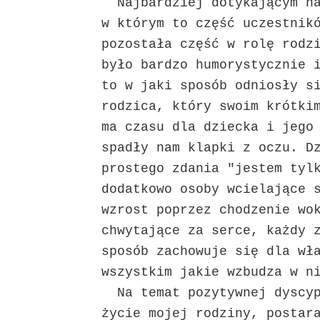
Najbardziej dotykającym na
w którym to część uczestnik
pozostała część w rolę rodz
było bardzo humorystycznie 
to w jaki sposób odniosły s
rodzica, który swoim krótki
ma czasu dla dziecka i jego
spadły nam klapki z oczu. D
prostego zdania "jestem tyl
dodatkowo osoby wcielające 
wzrost poprzez chodzenie wo
chwytające za serce, każdy 
sposób zachowuje się dla wł
wszystkim jakie wzbudza w n
Na temat pozytywnej dyscyp
życie mojej rodziny, postar