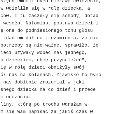
szych emocji było ciekawe ćwiczenie,
ów wcieliła się w rolę dziecka, a
iców. I tu zaczęły się schody, dotąd
i wesoło. Natomiast postawa dzieci i
ię one do podniesionego tonu głosu
m zdaniem dał do zrozumienia, że nie
 potrzeby są nie ważne, sprawiło, że
zieci używały wobec nas jednego,
ko dzieckiem, chcę przynależeć",
się w rolę dzieci obniżyły swój
kół nas na kolanach. Zjawisko to było
z nas dobitnie zrozumiał w jaki
asnego dziecka na co dzień i przede
im odczucia.
liny, którą po trochu wdrażam w
am się Wam napisać za jakiś czas w