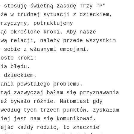
e stosuję świetną zasadę Trzy "P"
 że w trudnej sytuacji z dzieckiem,
krzyczymy, potraktujemy
jąć określone kroki. Aby nasze
awą relacji, należy przede wszystkim
ć sobie z własnymi emocjami.
roste kroki:
nia błędu.
z dzieckiem.
zania powstałego problemu.
tąd zazwyczaj bałam się przyznawania
też bywało różnie. Natomiast gdy
 według tych trzech punktów, zyskałam
piej jest nam się komunikować.
zejść każdy rodzic, to znacznie