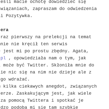
Jeśli macie ochotę dowiedzieć się
związaniach, zapraszam do odwiedzenia
ni Pozytywka.
tera
raz pierwszy na prelekcji na temat
mnie nie kręcił ten serwis
e jest mi po prostu zbędny. Agata,
.pl
, opowiedziała nam o tym, jak
i może być Twitter. Skłoniła mnie do
ie nic się na nim nie dzieje ale z
 go wdrażać.
m kilka ciekawych anegdot, związanych
terze. Zaskakującym jest, jak wiele
 za pomocą Twittera i spotkać je
rdzo podoba mi się tam szybkie