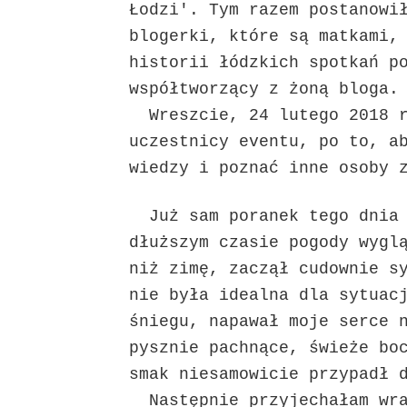
Łodzi'. Tym razem postanowi
blogerki, które są matkami,
historii łódzkich spotkań p
współtworzący z żoną bloga
Wreszcie, 24 lutego 2018 r
uczestnicy eventu, po to, a
wiedzy i poznać inne osoby 
Już sam poranek tego dnia 
dłuższym czasie pogody wygl
niż zimę, zaczął cudownie s
nie była idealna dla sytuac
śniegu, napawał moje serce 
pysznie pachnące, świeże bo
smak niesamowicie przypadł 
Następnie przyjechałam wra