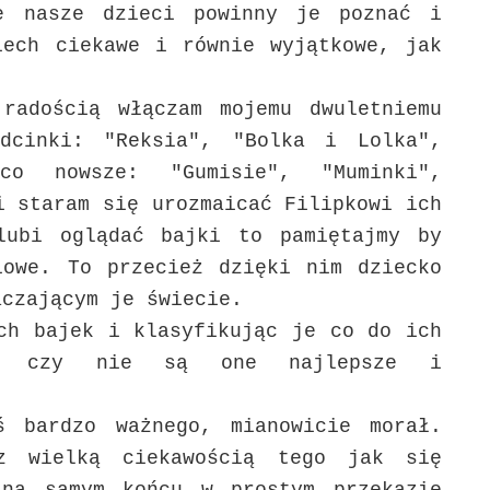
e nasze dzieci powinny je poznać i
iech ciekawe i równie wyjątkowe, jak
radością włączam mojemu dwuletniemu
dcinki: "Reksia", "Bolka i Lolka",
co nowsze: "Gumisie", "Muminki",
i staram się urozmaicać Filipkowi ich
lubi oglądać bajki to pamiętajmy by
iowe. To przecież dzięki nim dziecko
aczającym je świecie.
ch bajek i klasyfikując je co do ich
 to czy nie są one najlepsze i
ś bardzo ważnego, mianowicie morał.
z wielką ciekawością tego jak się