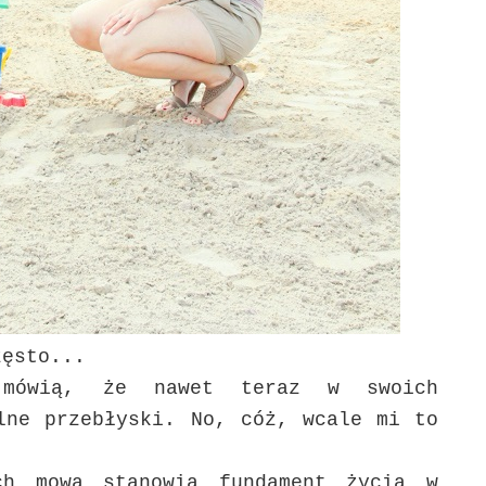
zęsto...
 mówią, że nawet teraz w swoich
lne przebłyski. No, cóż, wcale mi to
ch mowa stanowią fundament życia w