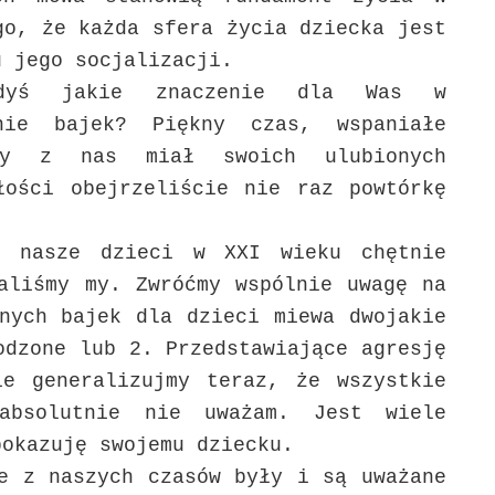
go, że każda sfera życia dziecka jest
u jego socjalizacji.
iedyś jakie znaczenie dla Was w
anie bajek? Piękny czas, wspaniałe
żdy z nas miał swoich ulubionych
łości obejrzeliście nie raz powtórkę
e nasze dzieci w XXI wieku chętnie
aliśmy my. Zwróćmy wspólnie uwagę na
nych bajek dla dzieci miewa dwojakie
odzone lub 2. Przedstawiające agresję
ie generalizujmy teraz, że wszystkie
bsolutnie nie uważam. Jest wiele
pokazuję swojemu dziecku.
e z naszych czasów były i są uważane