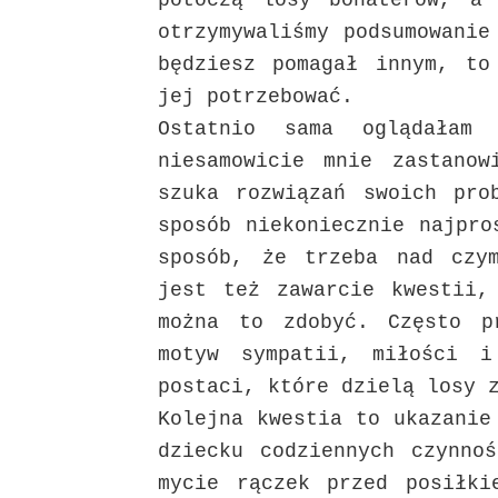
potoczą losy bohaterów, a
otrzymywaliśmy podsumowanie
będziesz pomagał innym, to
jej potrzebować.
Ostatnio sama oglądałam
niesamowicie mnie zastano
szuka rozwiązań swoich pro
sposób niekoniecznie najpro
sposób, że trzeba nad czy
jest też zawarcie kwestii,
można to zdobyć. Często p
motyw sympatii, miłości i
postaci, które dzielą losy 
Kolejna kwestia to ukazanie
dziecku codziennych czynno
mycie rączek przed posiłki