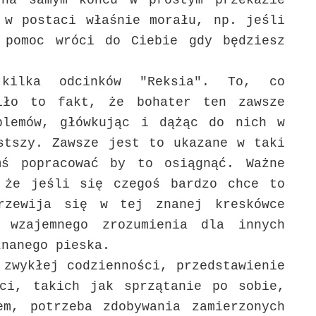
 na samym końcu w prostym przekazie
 w postaci właśnie morału, np. jeśli
 pomoc wróci do Ciebie gdy będziesz
 kilka odcinków "Reksia". To, co
wiło to fakt, że bohater ten zawsze
blemów, główkując i dążąc do nich w
stszy. Zawsze jest to ukazane w taki
mś popracować by to osiągnąć. Ważne
 że jeśli się czegoś bardzo chce to
rzewija się w tej znanej kreskówce
 wzajemnego zrozumienia dla innych
znanego pieska.
 zwykłej codzienności, przedstawienie
ści, takich jak sprzątanie po sobie,
em, potrzeba zdobywania zamierzonych