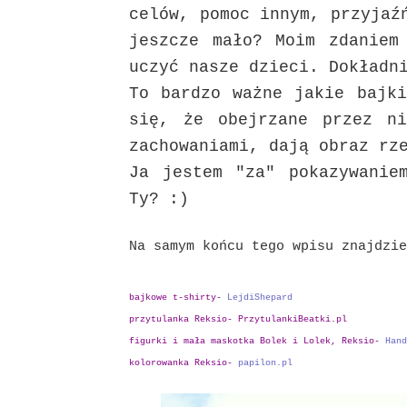
celów, pomoc innym, przyjaź
jeszcze mało? Moim zdaniem
uczyć nasze dzieci. Dokładn
To bardzo ważne jakie bajki
się, że obejrzane przez ni
zachowaniami, dają obraz rz
Ja jestem "za" pokazywanie
Ty? :)
Na samym końcu tego wpisu znajdzie
bajkowe t-shirty-
LejdiShepard
przytulanka Reksio-
PrzytulankiBeatki.pl
figurki i mała maskotka Bolek i Lolek, Reksio-
Hand
kolorowanka Reksio-
papilon.pl