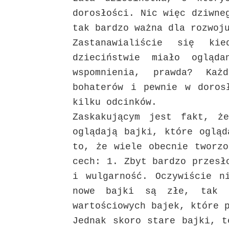
dorosłości. Nic więc dziwne
tak bardzo ważna dla rozwoj
Zastanawialiście się k
dzieciństwie miało ogląd
wspomnienia, prawda? Ka
bohaterów i pewnie w doros
kilku odcinków.
Zaskakującym jest fakt, ż
oglądają bajki, które ogląd
to, że wiele obecnie tworzo
cech: 1. Zbyt bardzo przesł
i wulgarność. Oczywiście n
nowe bajki są złe, tak a
wartościowych bajek, które 
Jednak skoro stare bajki, t