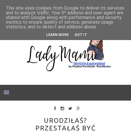
This site uses cookies from Google to deliver its services
and to analyze traffic. Your IP address and user-agent are
shared with Google along with performance and security
metrics to ensure quality of service, generate usage
statistics, and to detect and address abuse.
LEARN MORE
GOT IT
URODZIŁAŚ?
PRZESTAŁAŚ BYĆ