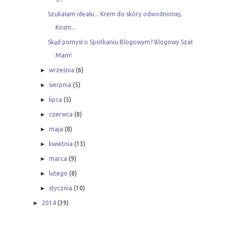
Szukałam ideału... Krem do skóry odwodnionej.
Kosm...
Skąd pomysł o Spotkaniu Blogowym? Blogowy Szał
Mam!
►
września
(6)
►
sierpnia
(5)
►
lipca
(5)
►
czerwca
(8)
►
maja
(8)
►
kwietnia
(13)
►
marca
(9)
►
lutego
(8)
►
stycznia
(10)
►
2014
(39)