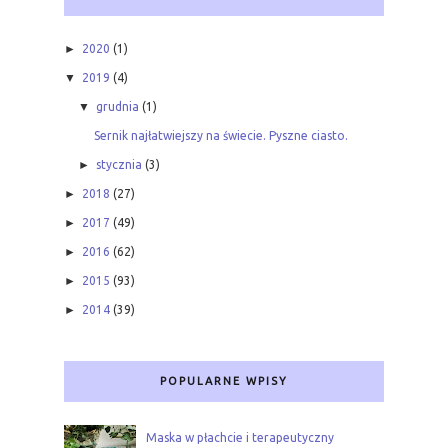
►
2020
(1)
▼
2019
(4)
▼
grudnia
(1)
Sernik najłatwiejszy na świecie. Pyszne ciasto.
►
stycznia
(3)
►
2018
(27)
►
2017
(49)
►
2016
(62)
►
2015
(93)
►
2014
(39)
POPULARNE WPISY
Maska w płachcie i terapeutyczny