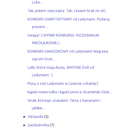
Loka...
Tak, jestem zwyczajna. Tak, czasem brak mi sił:)
KONKURS CHARYTATYWNY od Ladymami. Podaruj
prezent ...
Uwaga! :) WYNIKI KONKURSU- ROZDAWAJKI
MIKOŁAJKOWEJ...
KONKURS GWIAZDKOWY od Ladymami! Wygrywa
ogrom Ucze...
Lalki, które mają duszę. ANYONE Doll od
Ladymami. :)
Piszą o nas! Ladymami w Gazecie Lokalnej:)
Kąpiel noworodka i kąpiel juniora. Kosmetyki Oilat...
Smak, którego szukałam: Tarta z bananami i
jabłkie...
►
listopada
(5)
►
października
(7)