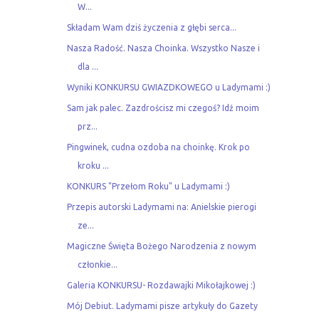
W...
Składam Wam dziś życzenia z głębi serca...
Nasza Radość. Nasza Choinka. Wszystko Nasze i
dla ...
Wyniki KONKURSU GWIAZDKOWEGO u Ladymami :)
Sam jak palec. Zazdrościsz mi czegoś? Idź moim
prz...
Pingwinek, cudna ozdoba na choinkę. Krok po
kroku ...
KONKURS "Przełom Roku" u Ladymami :)
Przepis autorski Ladymami na: Anielskie pierogi
ze...
Magiczne Święta Bożego Narodzenia z nowym
członkie...
Galeria KONKURSU- Rozdawajki Mikołajkowej :)
Mój Debiut. Ladymami pisze artykuły do Gazety